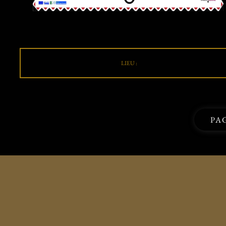
LIEU :
PA